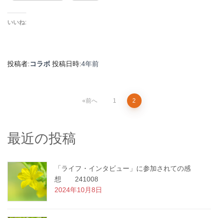
いいね:
投稿者:
コラボ
投稿日時:
4年
前
投
前へ
1
2
稿
最近の投稿
の
ペ
「ライフ・インタビュー」に参加されての感
想 241008
ー
2024年10月8日
ジ