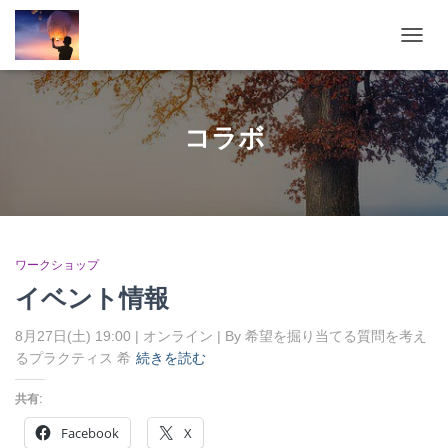
ナ
ビ
ゲ
ー
シ
コラボ
ョ
ン
を
切
り
替
え
ワークショップ
イベント情報
8月27日(土) 19:00 | オンライン | By 希望を掘り当てる質問を考え
るプラクティス 希
続きを読む
共有:
Facebook
X