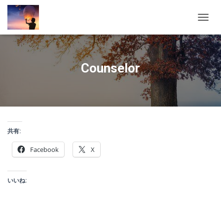
ナ
ビ
ゲ
ー
シ
Counselor
ョ
ン
を
切
り
替
え
共有:
Facebook
X
いいね: