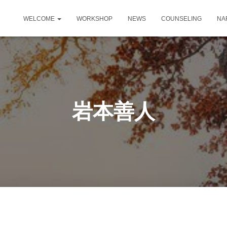
WELCOME
WORKSHOP
NEWS
COUNSELING
NA
岩本善人