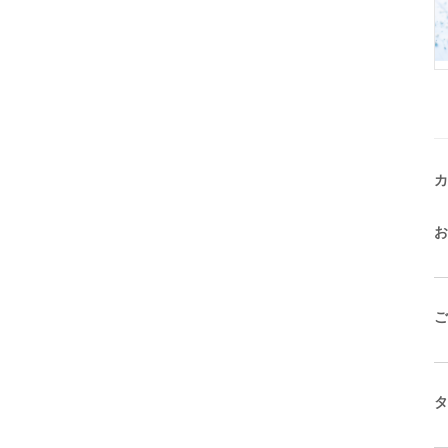
カ
お
ご
タ