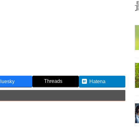
Threads
luesky
Hatena