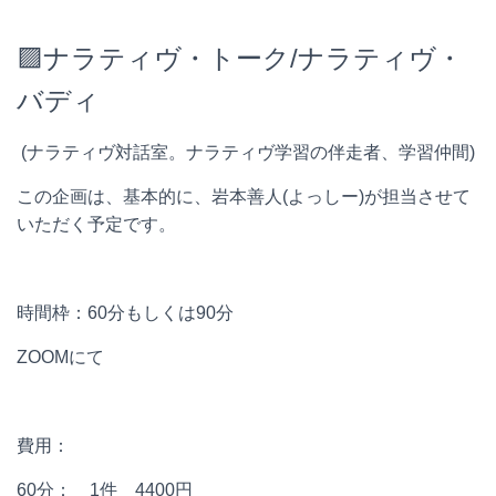
🟪ナラティヴ・トーク/ナラティヴ・
バディ
(
ナラティヴ対話室。ナラティヴ学習の伴走者、学習仲間
)
この企画は、基本的に、岩本善人
(
よっしー
)
が担当させて
いただく予定です。
時間枠：
60
分もしくは
90
分
ZOOM
にて
費用：
60
分：
1
件
4400
円