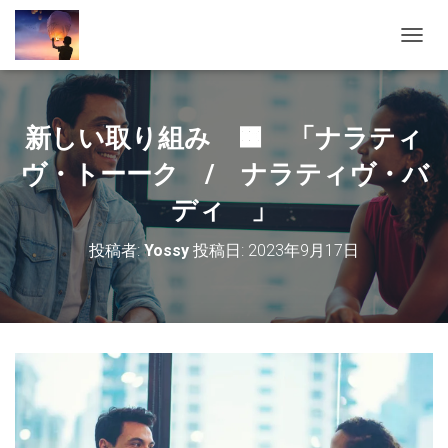
ナ
ビ
ゲ
ー
シ
新しい取り組み 🟧 「ナラティ
ョ
ン
ヴ・トーーク / ナラティヴ・バ
を
切
ディ 」
り
替
投稿者:
Yossy
投稿日:
2023年9月17日
え