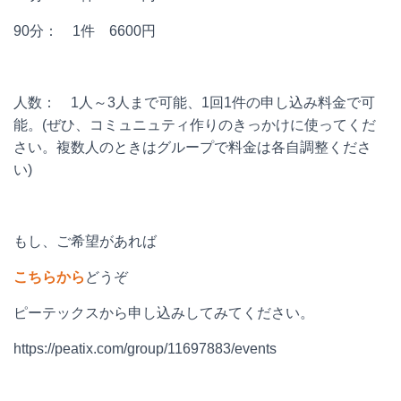
90
分：
1
件
6600
円
人数：
1
人～
3
人まで可能、
1
回
1
件の申し込み料金で可
能。
(
ぜひ、コミュニュティ作りのきっかけに使ってくだ
さい。複数人のときはグループで料金は各自調整くださ
い
)
もし、ご希望があれば
こちらから
どうぞ
ピーテックスから申し込みしてみてください。
https://peatix.com/group/11697883/events