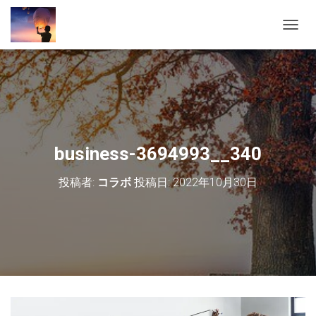
ナ
ビ
ゲ
ー
シ
ョ
ン
を
切
business-3694993__340
り
替
投稿者:
コラボ
投稿日:
2022年10月30日
え