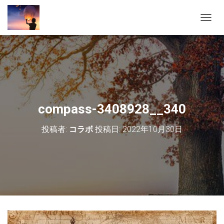
ナ
ビ
ゲ
ー
シ
ョ
ン
を
切
compass-3408928__340
り
替
投稿者:
コラボ
投稿日:
2022年10月30日
え