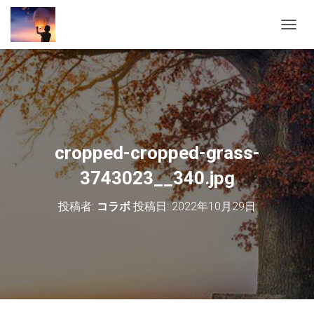
ナ
ビ
ゲ
ー
シ
ョ
ン
を
切
cropped-cropped-grass-
り
替
3743023__340.jpg
え
投稿者:
コラボ
投稿日:
2022年10月29日