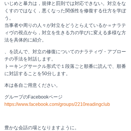
いじめと暴力は，規律と罰則では対応できない。対立をな
くすのではなく，悪くなった関係性を修復する仕方を学ぼ
う。
当事者や周りの人々が対立をどうとらえているか＝ナラテ
ィヴの視点から，対立を生きる力の学びに変える多様な方
法を具体的に紹介。
、を読んで、対立の修復についてのナラティヴ・アプロー
チの手法を対話します。
トーキングサークル形式で１段落ごと順番に読んで、順番
に対話することを50分します。
本は各自ご用意ください。
グループのFacebookページ
https://www.facebook.com/groups/2210readingclub
豊かな会話の場となりますように。