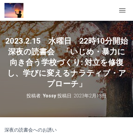
ナ
ビ
ゲ
ー
シ
2023.2.15 水曜日 22時10分開始
ョ
ン
深夜の読書会 「いじめ・暴力に
を
切
向き合う学校づくり: 対立を修復
り
し、学びに変えるナラティブ・ア
替
え
プローチ」
投稿者:
Yossy
投稿日:
2023年2月13日
深夜の読書会へのお誘い